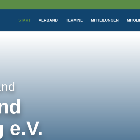
START
VERBAND
TERMINE
MITTEILUNGEN
MITGL
and
nd
e.V.