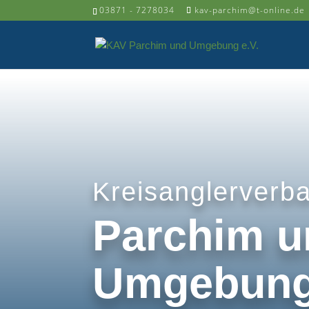
03871 - 7278034
kav-parchim@t-online.de
Kreisanglerverb
Parchim u
Umgebung 