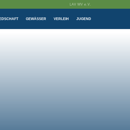
LAV MV e.V.
IEDSCHAFT
GEWÄSSER
VERLEIH
JUGEND